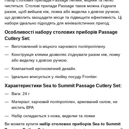
чистяться. Столові прилади Passage також можна з'єднати
разом, щоб вийшов ніж, ложка або
виделка
з довгою ручкою,
що дозволить заощадити місце та підвищити ефективність. Ці
набори ідеально підходять для мінімалістичних пригод.
Особливості набору столових приборів Passage
Cutlery Set:
Виготовлений із міцного харчового поліпропілену.
Конструкція клямки дозволяє з'єднувати разом ніж, ложку
або
виделку
з довгою ручкою.
Компактний ергономічний дизайн.
Ідеально вписується у лінійку посуду Frontier.
Характеристики Sea to Summit Passage Cutlery Set:
Вага: 24 г
Матеріал: харчовий поліпропілен, армований склом, не
містить BPA
Набір складається з ножа, виделки та ложки
Ви можете купити
набір столових приборів Sea to Summit