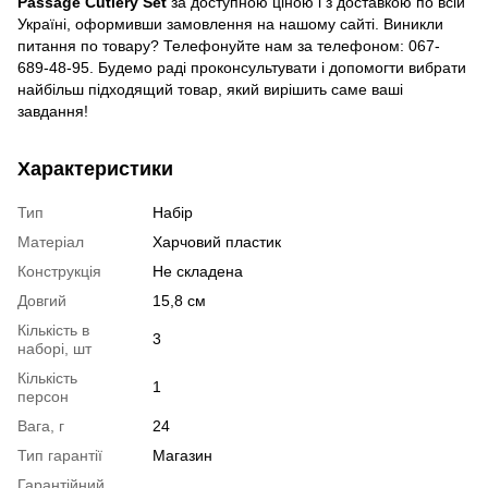
Passage Cutlery Set
за доступною ціною і з доставкою по всій
Україні, оформивши замовлення на нашому сайті. Виникли
питання по товару? Телефонуйте нам за телефоном: 067-
689-48-95. Будемо раді проконсультувати і допомогти вибрати
найбільш підходящий товар, який вирішить саме ваші
завдання!
Характеристики
Тип
Набір
Матеріал
Харчовий пластик
Конструкція
Не складена
Довгий
15,8 см
Кількість в
3
наборі, шт
Кількість
1
персон
Вага, г
24
Тип гарантії
Магазин
Гарантійний