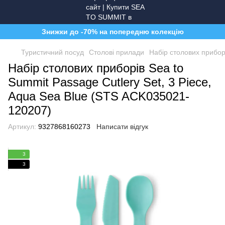
Знижки до -70% на попередню колекцію
Туристичний посуд
Столові прилади
Набір столових прибор
Набір столових приборів Sea to
Summit Passage Cutlery Set, 3 Piece,
Aqua Sea Blue (STS ACK035021-
120207)
Артикул:
9327868160273
Написати відгук
3
3