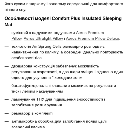
його сухим в жаркому і вологому середовищі для комфортного
нічного сну.
Особливості моделі Comfort Plus Insulated Sleeping
Mat
сумісний з надувними подушками
Aeros Premium
Pillow
,
Aeros Ultralight Pillow
і
Aeros Premium Pillow Deluxe
;
технологія Air Sprung Cells рівномірно розподіляє
навантаження по килиму, а осередки ідеально повторюють
особливості тіла
двошарова конструкція забезпечує можливість
регулювання жорсткості, а два шари зміщені відносно один
одного для усунення " холодних зон»
багатофункціональні клапани з можливістю регулювати
тиск і легким накачуванням
ламінування ТПУ для підвищення зносостійкості і
запобігання розшарування
ремнабор в комплекті
антимікробна обробка для запобігання появи цвілі
всередині килима