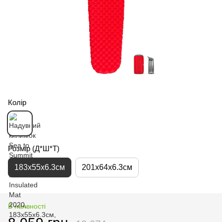
Колір
Розмір (Д*Ш*Т)
183x55x6.3см
201x64x6.3см
В наявності