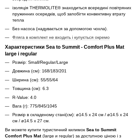
ізоляція THERMOLITE® знаходиться всередині повітряних
пружинних осередків, щоб запобігти конвективну втрату
тепла
Без насоса (надувається за допомогою чохла).
Фляга в комплект не входить і купується окремо
Характеристики Sea to Summit - Comfort Plus Mat
large і regular
Розмір: Small/Regular/Large
Довжина (см): 168/183/201
Ширина (см): 55/55/64
Товщина (см): 6.3
R-Value: 4.0
Вага (г): 775/845/1045
Розмір в складеному стані(см): ø14.5 x 24 см / ø14.5 x 24
см / ø14.5 x 27 см.
Ви можете купити туристичний килимок
Sea to Summit
Comfort Plus Mat
(large и regular) за доступною ціною і з