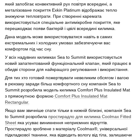
який запобігає конвективний рух повітря всередині, а
металізоване покриття Exkin Platinum відображає тепло
знижуючи тепловтрати. При створенні каремата
використовується спеціальне антимікробне покриття, яке
перешкоджає появи бактерій і цвілі всередині килимка.
Дана модель може використовуватися навіть в самих
екстремальних і холодних умовах забезпечуючи вас
комфортом під час сну.
У всіх надувних килимках Sea to Summit використовується
новий запатентований функціональний клапан, який працює в
обидві сторони для найкращого регулювання і використання.
Для тих хто готовий пожертвувати невеликим обсягом і вагою
в рюкзаку заради більш комфортного сну компанія Sea to
Summit розробила модель килимка Comfort Plus Insulated Mat
з прямокутною формою
Comfort Plus Insulated Mat
Rectangular.
Якщо вам звичніше спати тільки в нижній білизні, компанія Sea
to Summit розробила
простирадло для килимка Coolmax Fitted
Sheet
яка усуває виникнення неприємних відчуттів.
Простирадло зроблене з матеріалу Coolmax®, універсальної
підкладкової тканини, яка відводить вологу від тіла, залишаючи