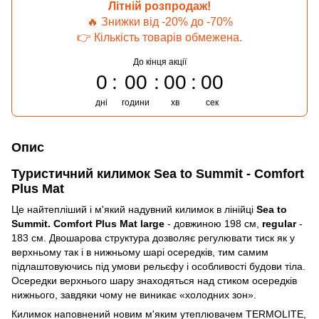
Літній розпродаж!
🔥 Знижки від -20% до -70%
👉 Кількість товарів обмежена.
До кінця акції
0
00
00
00
дні
години
хв
сек
Опис
Туристичний килимок Sea to Summit - Comfort
Plus Mat
Це найтепліший і м'який надувний килимок в лінійці
Sea to
Summit. Comfort Plus Mat large
- довжиною 198 см,
regular
-
183 см. Двошарова структура дозволяє регулювати тиск як у
верхньому так і в нижньому шарі осередків, тим самим
підлаштовуючись під умови рельєфу і особливості будови тіла.
Осередки верхнього шару знаходяться над стиком осередків
нижнього, завдяки чому не виникає «холодних зон».
Килимок наповнений новим м'яким утеплювачем TERMOLITE,