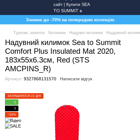
Знижки до -70% на попередню колекцію
Туризм, кемпінг
Килимки
Надувні килимки
Надувний килимо
Надувний килимок Sea to Summit
Comfort Plus Insulated Mat 2020,
183х55х6.3см, Red (STS
AMCPINS_R)
Артикул:
9327868131570
Написати відгук
ЗАЛИШИЛОСЯ 22 ДНІ
3
3
−20%