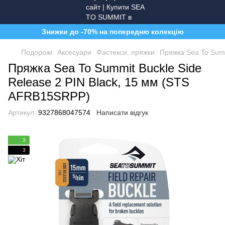
Знижки до -70% на попередню колекцію
Подорожі
Аксесуари
Фастекси, пряжки
Пряжка Sea To Summ
Пряжка Sea To Summit Buckle Side
Release 2 PIN Black, 15 мм (STS
AFRB15SRPP)
Артикул:
9327868047574
Написати відгук
3
3