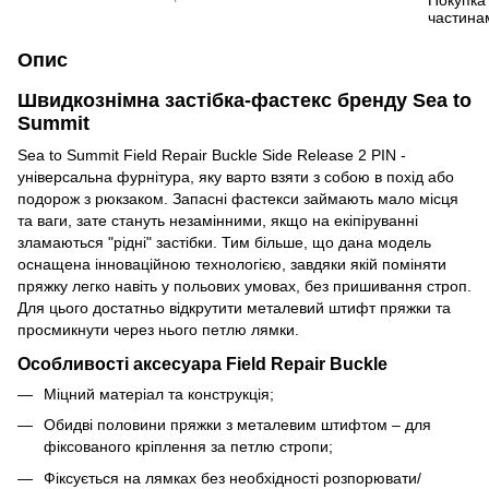
Опис
Швидкознімна застібка-фастекс бренду Sea to
Summit
Sea to Summit Field Repair Buckle Side Release 2 PIN -
універсальна фурнітура, яку варто взяти з собою в похід або
подорож з рюкзаком. Запасні фастекси займають мало місця
та ваги, зате стануть незамінними, якщо на екіпіруванні
зламаються "рідні" застібки. Тим більше, що дана модель
оснащена інноваційною технологією, завдяки якій поміняти
пряжку легко навіть у польових умовах, без пришивання строп.
Для цього достатньо відкрутити металевий штифт пряжки та
просмикнути через нього петлю лямки.
Особливості аксесуара Field Repair Buckle
Міцний матеріал та конструкція;
Обидві половини пряжки з металевим штифтом – для
фіксованого кріплення за петлю стропи;
Фіксується на лямках без необхідності розпорювати/