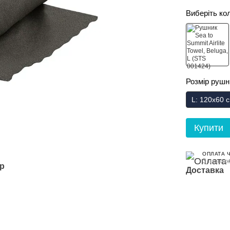
Виберіть ко
Розмір рушн
L: 120x60 
Купити
ОПЛАТА 
3 платеж
ар
Доставка