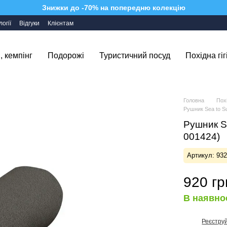
Знижки до -70% на попередню колекцію
огії
Відгуки
Клієнтам
, кемпінг
Подорожі
Туристичний посуд
Похідна гіг
Головна
Похі
Рушник Sea to Su
Рушник Se
001424)
Артикул: 93
920 гр
В наявно
Реєстру
%