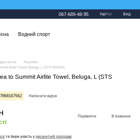
067-689-48-95
Укр
Рус
Вхід
ієна
Водний спорт
дна гігієна
Рушники
mmit Airlite Towel, Beluga, L (STS 001424)
a to Summit Airlite Towel, Beluga, L (STS
27868167562
Написати відгук
н
Порівняти
В бажання
сті
йся
та бери участь у
дисконтній програмі