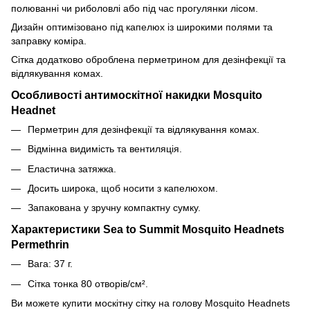
полюванні чи риболовлі або під час прогулянки лісом.
Дизайн оптимізовано під капелюх із широкими полями та
заправку коміра.
Сітка додатково оброблена перметрином для дезінфекції та
відлякування комах.
Особливості антимоскітної накидки Mosquito
Headnet
Перметрин для дезінфекції та відлякування комах.
Відмінна видимість та вентиляція.
Еластична затяжка.
Досить широка, щоб носити з капелюхом.
Запакована у зручну компактну сумку.
Характеристики Sea to Summit Mosquito Headnets
Permethrin
Вага: 37 г.
Сітка тонка 80 отворів/см².
Ви можете купити москітну сітку на голову Mosquito Headnets