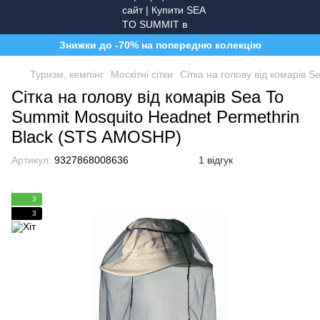
Знижки до -70% на попередню колекцію
Туризм, кемпінг
Москітні сітки
Сітка на голову від комарів 
Сітка на голову від комарів Sea To
Summit Mosquito Headnet Permethrin
Black (STS AMOSHP)
Артикул:
9327868008636
1 відгук
3
3