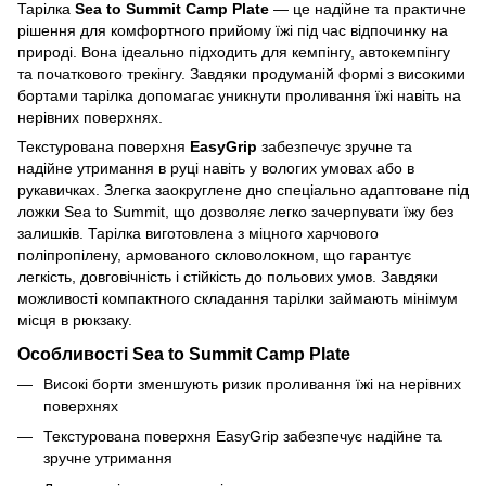
Тарілка
Sea to Summit Camp Plate
— це надійне та практичне
рішення для комфортного прийому їжі під час відпочинку на
природі. Вона ідеально підходить для кемпінгу, автокемпінгу
та початкового трекінгу. Завдяки продуманій формі з високими
бортами тарілка допомагає уникнути проливання їжі навіть на
нерівних поверхнях.
Текстурована поверхня
EasyGrip
забезпечує зручне та
надійне утримання в руці навіть у вологих умовах або в
рукавичках. Злегка заокруглене дно спеціально адаптоване під
ложки Sea to Summit, що дозволяє легко зачерпувати їжу без
залишків. Тарілка виготовлена з міцного харчового
поліпропілену, армованого скловолокном, що гарантує
легкість, довговічність і стійкість до польових умов. Завдяки
можливості компактного складання тарілки займають мінімум
місця в рюкзаку.
Особливості Sea to Summit Camp Plate
Високі борти зменшують ризик проливання їжі на нерівних
поверхнях
Текстурована поверхня EasyGrip забезпечує надійне та
зручне утримання