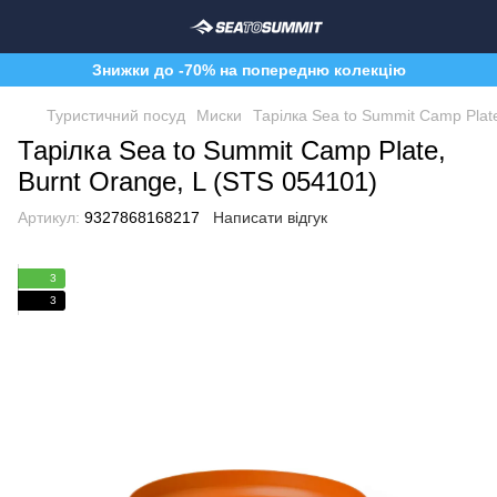
Знижки до -70% на попередню колекцію
Туристичний посуд
Миски
Тарілка Sea to Summit Camp Plate
Тарілка Sea to Summit Camp Plate,
Burnt Orange, L (STS 054101)
Артикул:
9327868168217
Написати відгук
3
3