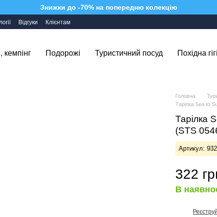
Знижки до -70% на попередню колекцію
огії
Відгуки
Клієнтам
, кемпінг
Подорожі
Туристичний посуд
Похідна гіг
Головна
Тур
Тарілка Sea to S
Тарілка S
(STS 054
Артикул: 93
322 гр
В наявно
Реєстру
%