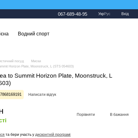
067-689-48-95
Укр
Рус
Вхід
ієна
Водний спорт
истичний посуд
Миски
ummit Horizon Plate, Moonstruck, L (STS 054603)
ea to Summit Horizon Plate, Moonstruck, L
603)
27868169191
Написати відгук
н
Порівняти
В бажання
сті
йся
та бери участь у
дисконтній програмі