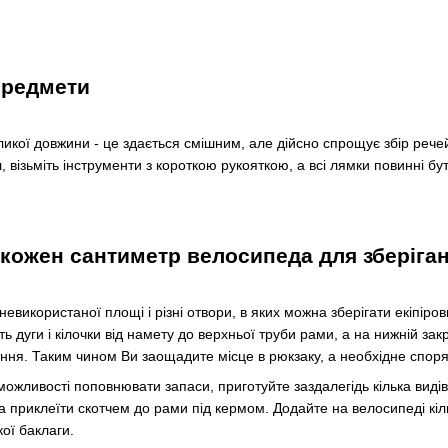
 предмети
кої довжини - це здається смішним, але дійсно спрощує збір речей.
л, візьміть інструменти з короткою рукояткою, а всі лямки повинні б
кожен сантиметр велосипеда для зберіга
використаної площі і різні отвори, в яких можна зберігати екіпіров
ь дуги і кілочки від намету до верхньої труби рами, а на нижній закр
ння. Таким чином Ви заощадите місце в рюкзаку, а необхідне спор
ожливості поповнювати запаси, приготуйте заздалегідь кілька видів 
 приклеїти скотчем до рами під кермом. Додайте на велосипеді кіль
кої баклаги.