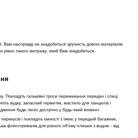
 Вам насправді не знадобиться зручність довгих матеріалів.
ути рівно такого метражу, який Вам знадобиться.
ння
ку. Покладіть гальмівні троси перемикання передач і спиці
іпіть вудку, запасний герметик, мастило для ланцюгів і
ядження буде легко доступно у будь-який момент.
перекусів і покладіть ємності з їжею у передній багажник.
ка фляготримачів для різного об'єму пляшок з водою - від