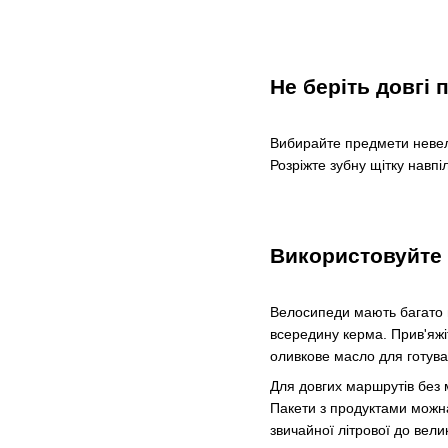
Не беріть довгі
Вибирайте предмети невели
Розріжте зубну щітку навпі
Використовуйте 
Велосипеди мають багато не
всередину керма. Прив'яжіт
оливкове масло для готува
Для довгих маршрутів без м
Пакети з продуктами можна
звичайної літрової до вели