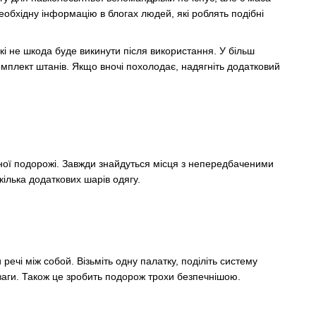
необхідну інформацію в блогах людей, які роблять подібні
які не шкода буде викинути після використання. У більш
омплект штанів. Якщо вночі похолодає, надягніть додатковий
ьної подорожі. Завжди знайдуться місця з непередбаченими
ілька додаткових шарів одягу.
речі між собой. Візьміть одну палатку, поділіть систему
ї ваги. Також це зробить подорож трохи безпечнішою.