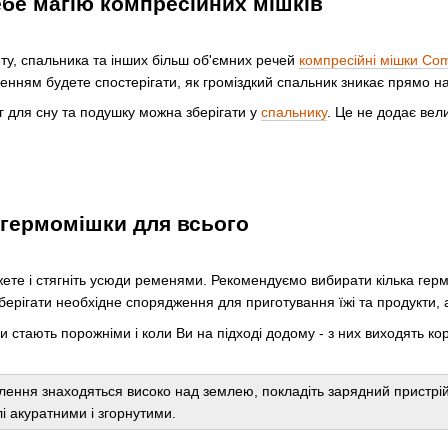
ебе магію компресійних мішків
ту, спальника та інших більш об'ємних речей
компресійні мішки Com
ленням будете спостерігати, як громіздкий спальник зникає прямо на
 для сну та подушку можна зберігати у
спальнику
. Це не додає вел
гермомішки для всього
жете і стягніть усюди ременями. Рекомендуємо вибирати кілька герм
берігати необхідне спорядження для приготування їжі та продукти, а
и стають порожніми і коли Ви на підході додому - з них виходять ко
ення знаходяться високо над землею, покладіть зарядний пристрій в 
і акуратними і згорнутими.