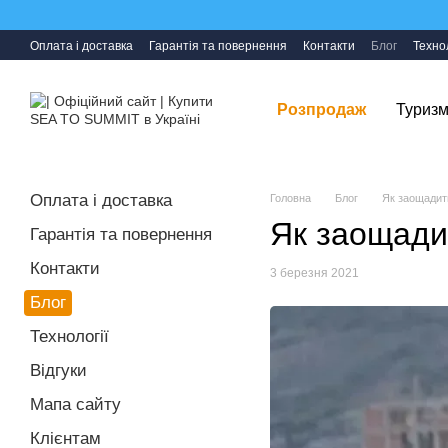
Перейти до основного контенту
Оплата і доставка
Гарантія та повернення
Контакти
Блог
Технол
Розпродаж
Туризм
Оплата і доставка
Головна
Блог
Як заощадит
Як заощади
Гарантія та повернення
Контакти
3 березня 2021
Блог
Технології
Відгуки
Мапа сайту
Клієнтам