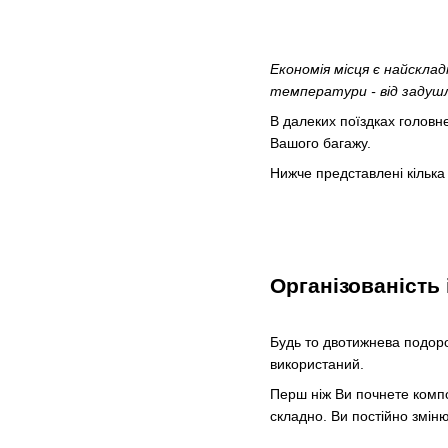
Економія місця є найскла
температури - від задушл
В далеких поїздках головне
Вашого багажу.
Нижче представлені кілька
Організованість 
Будь то двотижнева подоро
використаний.
Перш ніж Ви почнете компо
складно. Ви постійно зміню