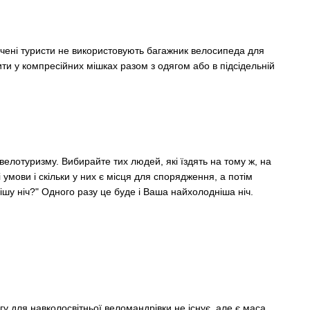
ідчені туристи не використовують багажник велосипеда для
ити у компресійних мішках разом з одягом або в підсідельній
елотуризму. Вибирайте тих людей, які їздять на тому ж, на
умови і скільки у них є місця для спорядження, а потім
шу ніч?" Одного разу це буде і Ваша найхолодніша ніч.
у для навколосвітньої веломандрівки не існує, але є маса