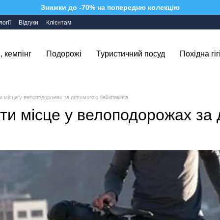
Знижки до -70% на попередню колекцію
огії
Відгуки
Клієнтам
, кемпінг
Подорожі
Туристичний посуд
Похідна гіг
и місце у велоподорожах за допомогою байкпакінга
ти місце у велоподорожах за 