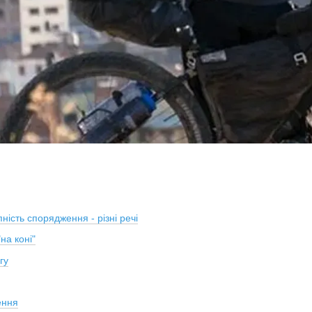
пність спорядження - різні речі
на коні"
гу
ення