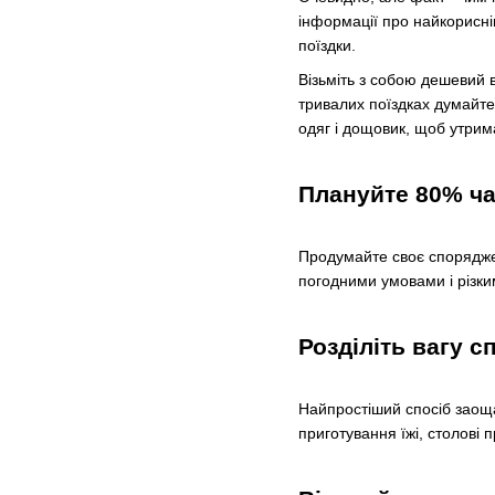
інформації про найкорисніш
поїздки.
Візьміть з собою дешевий в
тривалих поїздках думайте
одяг і дощовик, щоб утрим
Плануйте 80% ч
Продумайте своє споряджен
погодними умовами і різки
Розділіть вагу 
Найпростіший спосіб заощад
приготування їжі, столові 