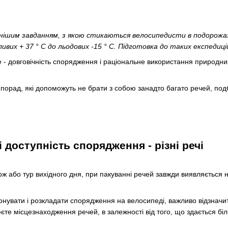
днішим завданням, з якою стикаються велосипедисти в подорожах 
ивих + 37 ° C до льодових -15 ° C. Підготовка до таких експедиц
 - довговічність спорядження і раціональне використання природних
 порад, які допоможуть не брати з собою занадто багато речей, по
і доступність спорядження - різні речі
ж або тур вихідного дня, при пакуванні речей завжди виявляється 
нувати і розкладати спорядження на велосипеді, важливо відзначити
єте місцезнаходження речей, в залежності від того, що здається біль