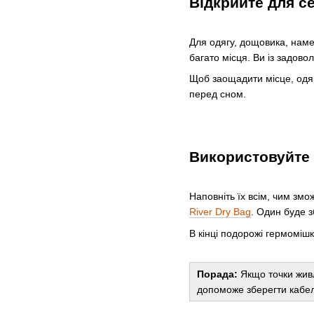
Відкрийте для с
Для одягу, дощовика, наме
багато місця. Ви із задово
Щоб заощадити місце, одяг
перед сном.
Використовуйте 
Наповніть їх всім, чим змо
River Dry Bag
. Один буде з
В кінці подорожі гермомішк
Порада:
Якщо точки живл
допоможе зберегти кабел