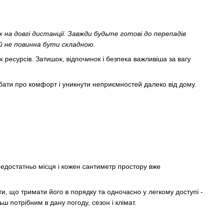
на довгі дистанції. Завжди будьте готові до перепадів
ій не повинна бути складною.
 ресурсів. Затишок, відпочинок і безпека важливіша за вагу
дбати про комфорт і уникнути неприємностей далеко від дому.
недостатньо місця і кожен сантиметр простору вже
, що тримати його в порядку та одночасно у легкому доступі -
ш потрібним в дану погоду, сезон і клімат.