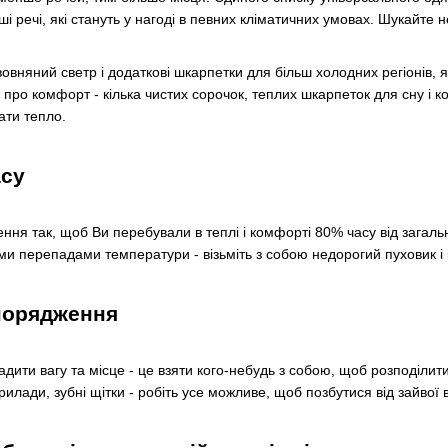
і речі, які стануть у нагоді в певних кліматичних умовах. Шукайте 
овняний светр і додаткові шкарпетки для більш холодних регіонів, 
 про комфорт - кілька чистих сорочок, теплих шкарпеток для сну і к
ати тепло.
асу
ня так, щоб Ви перебували в теплі і комфорті 80% часу від загал
ми перепадами температури - візьміть з собою недорогий пуховик і к
спорядження
ити вагу та місце - це взяти кого-небудь з собою, щоб розподілити 
прилади, зубні щітки - робіть усе можливе, щоб позбутися від зайво