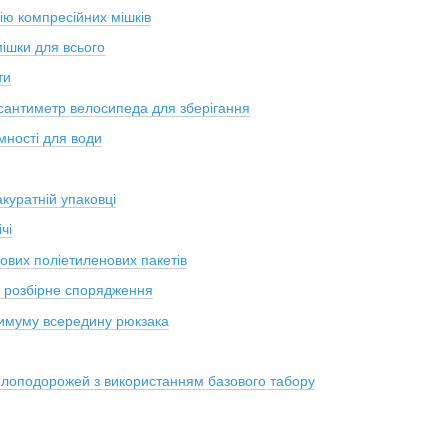
ію компресійних мішків
ішки для всього
ти
сантиметр велосипеда для зберігання
мності для води
куратній упаковці
чі
ових поліетиленових пакетів
 розбірне спорядження
симуму всередину рюкзака
лоподорожей з використанням базового табору