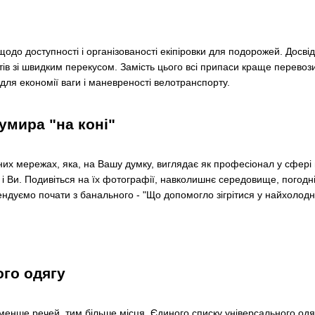
 щодо доступності і організованості екіпіровки для подорожей. Досв
етів зі швидким перекусом. Замість цього всі припаси краще перевоз
для економії ваги і маневреності велотранспорту.
умира "на коні"
них мережах, яка, на Вашу думку, виглядає як професіонал у сфері в
 Ви. Подивіться на їх фотографії, навколишнє середовище, погодні 
ндуємо почати з банального - "Що допомогло зігрітися у найхолодні
ого одягу
менше речей, тим більше місця. Єдиного списку універсального одяг