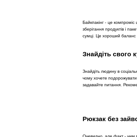
Байкпакінг - це компроміс
зберігання продуктів і пак
сумці. Це хороший баланс 
Знайдіть свого к
Знайдіть людину в соціаль
чому хочете подорожувати і
задавайте питання. Рекоме
Рюкзак без зайв
Очевидно, але факт - чим 