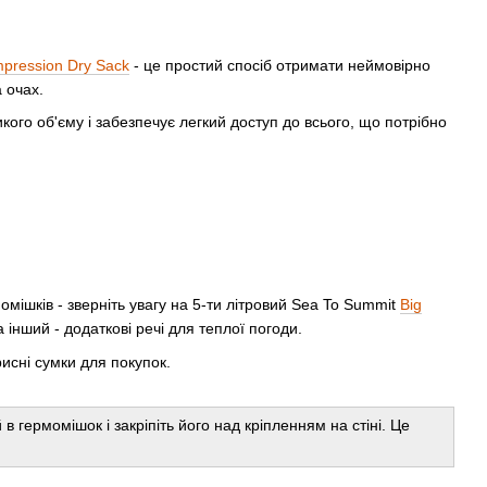
pression Dry Sack
- це простий спосіб отримати неймовірно
 очах.
икого об'єму і забезпечує легкий доступ до всього, що потрібно
омішків - зверніть увагу на 5-ти літровий Sea To Summit
Big
 інший - додаткові речі для теплої погоди.
рисні сумки для покупок.
гермомішок і закріпіть його над кріпленням на стіні. Це